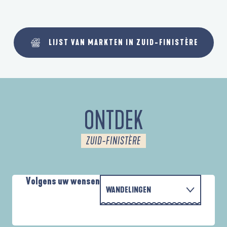
LIJST VAN MARKTEN IN ZUID-FINISTÈRE
ONTDEK
ZUID-FINISTÈRE
Volgens uw wensen
WANDELINGEN
MET DE FAMILIE
AUTOUR DES DEUX ANSES
A