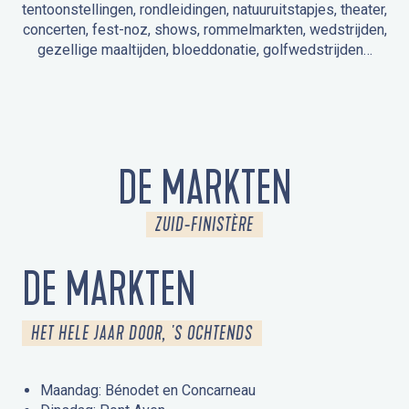
tentoonstellingen, rondleidingen, natuuruitstapjes, theater,
concerten, fest-noz, shows, rommelmarkten, wedstrijden,
gezellige maaltijden, bloeddonatie, golfwedstrijden…
EVENEMENTEN IN LA FORÊT-FOUESNANT
EVENEMENTEN IN DE OMGEVING
FEST NOZ
MARKTEN
VUURWERK
OPEN MONUMENTENDAGEN
UITSTAPJE IN DE NATUUR / RONDLEIDING
ANIMATIE VOOR KINDEREN
DE MARKTEN
ZUID-FINISTÈRE
DE MARKTEN
HET HELE JAAR DOOR, 'S OCHTENDS
Maandag: Bénodet en Concarneau