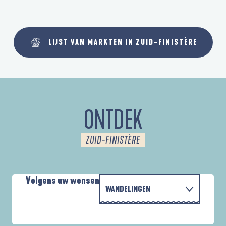
LIJST VAN MARKTEN IN ZUID-FINISTÈRE
ONTDEK
ZUID-FINISTÈRE
Volgens uw wensen
WANDELINGEN
MET DE FAMILIE
AUTOUR DES DEUX ANSES
A