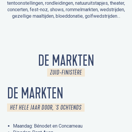
tentoonstellingen, rondleidingen, natuuruitstapjes, theater,
concerten, fest-noz, shows, rommelmarkten, wedstrijden,
gezellige maaltijden, bloeddonatie, golfwedstrijden…
EVENEMENTEN IN LA FORÊT-FOUESNANT
EVENEMENTEN IN DE OMGEVING
FEST NOZ
MARKTEN
VUURWERK
OPEN MONUMENTENDAGEN
UITSTAPJE IN DE NATUUR / RONDLEIDING
ANIMATIE VOOR KINDEREN
DE MARKTEN
ZUID-FINISTÈRE
DE MARKTEN
HET HELE JAAR DOOR, 'S OCHTENDS
Maandag: Bénodet en Concarneau