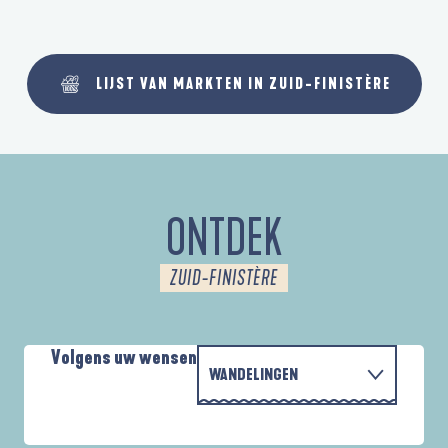
LIJST VAN MARKTEN IN ZUID-FINISTÈRE
ONTDEK
ZUID-FINISTÈRE
Volgens uw wensen
WANDELINGEN
PARCOURS D'INTERPRÉTATION DE L'ANSE
MET DE FAMILIE
DE LA FORÊT
A