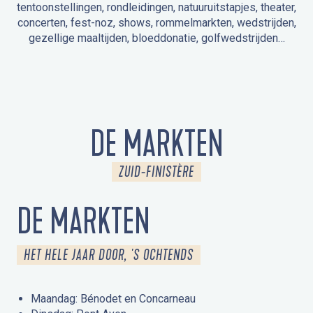
tentoonstellingen, rondleidingen, natuuruitstapjes, theater,
concerten, fest-noz, shows, rommelmarkten, wedstrijden,
gezellige maaltijden, bloeddonatie, golfwedstrijden…
EVENEMENTEN IN LA FORÊT-FOUESNANT
EVENEMENTEN IN DE OMGEVING
FEST NOZ
MARKTEN
VUURWERK
OPEN MONUMENTENDAGEN
UITSTAPJE IN DE NATUUR / RONDLEIDING
ANIMATIE VOOR KINDEREN
DE MARKTEN
ZUID-FINISTÈRE
DE MARKTEN
HET HELE JAAR DOOR, 'S OCHTENDS
Maandag: Bénodet en Concarneau