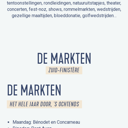
tentoonstellingen, rondleidingen, natuuruitstapjes, theater,
concerten, fest-noz, shows, rommelmarkten, wedstrijden,
gezellige maaltijden, bloeddonatie, golfwedstrijden…
EVENEMENTEN IN LA FORÊT-FOUESNANT
EVENEMENTEN IN DE OMGEVING
FEST NOZ
MARKTEN
VUURWERK
OPEN MONUMENTENDAGEN
UITSTAPJE IN DE NATUUR / RONDLEIDING
ANIMATIE VOOR KINDEREN
DE MARKTEN
ZUID-FINISTÈRE
DE MARKTEN
HET HELE JAAR DOOR, 'S OCHTENDS
Maandag: Bénodet en Concarneau