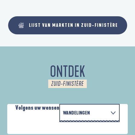
LIJST VAN MARKTEN IN ZUID-FINISTÈRE
ONTDEK
ZUID-FINISTÈRE
Volgens uw wensen
WANDELINGEN
PARCOURS D'INTERPRÉTATION DE L'ANSE
MET DE FAMILIE
DE LA FORÊT
D