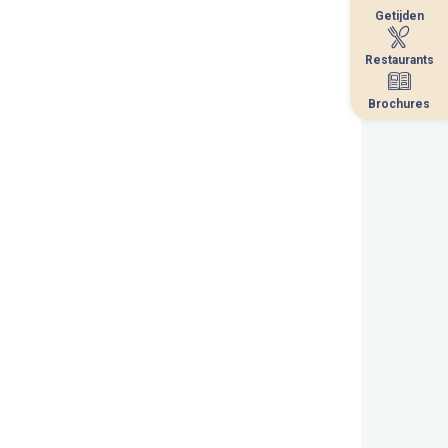
Getijden
Getijden
Restaurants
Restaurants
Brochures
Brochures