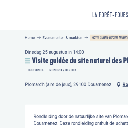
Aller
au
LA FORÊT-FOUE
contenu
principal
VISITE GUIDÉE DU SITE NATU
Home
Evenementen & markten
Dinsdag 25 augustus in 14:00
Visite guidée du site naturel des 
CULTUREEL
RONDRIT / BEZOEK
Plomarc'h (aire de jeux), 29100 Douarnenez
Ro
Beschrijving
Rondleiding door de natuurlijke site van Plomar
Douarnenez. Deze rondleiding onthult de schatt