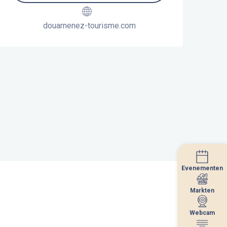
douarnenez-tourisme.com
Evenementen
Evenementen
Markten
Markten
Webcam
Webcam