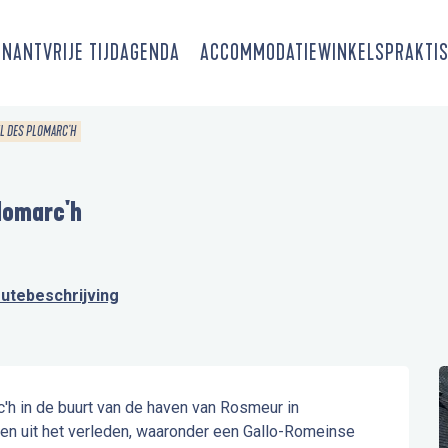
SNANT
VRIJE TIJD
AGENDA
ACCOMMODATIE
WINKELS
PRAKTIS
REL DES PLOMARC'H
Plomarc'h
utebeschrijving
c'h in de buurt van de haven van Rosmeur in 
en uit het verleden, waaronder een Gallo-Romeinse 