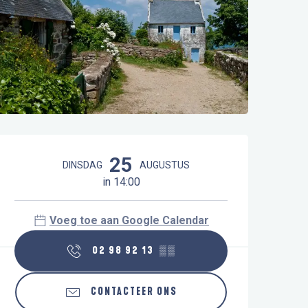
Openingstijden en contactgegeve
25
DINSDAG
AUGUSTUS
in 14:00
Voeg toe aan Google Calendar
02 98 92 13
▒▒
CONTACTEER ONS