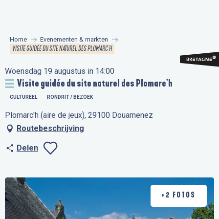
Aller
au
contenu
Home
Evenementen & markten
principal
VISITE GUIDÉE DU SITE NATUREL DES PLOMARC'H
Woensdag 19 augustus in 14:00
Visite guidée du site naturel des Plomarc'h
CULTUREEL
RONDRIT / BEZOEK
Plomarc'h (aire de jeux), 29100 Douarnenez
Routebeschrijving
Delen
Ajouter aux favo
+2 FOTOS