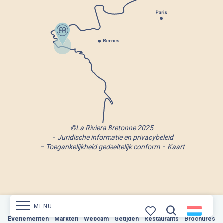
©La Riviera Bretonne 2025
Juridische informatie en privacybeleid
Toegankelijkheid gedeeltelijk conform
Kaart
MENU
Evenementen
Markten
Webcam
Markten
Getijden
Webcam
Restaurants
Getijden
Brochures
Restaurants
Brochures
Zoek op