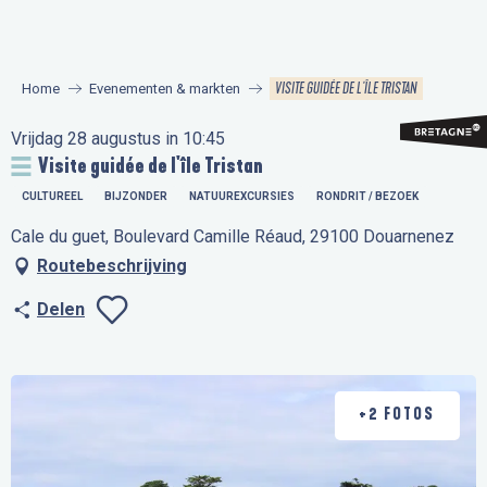
Aller
au
contenu
VISITE GUIDÉE DE L'ÎLE TRISTAN
Home
Evenementen & markten
principal
Vrijdag 28 augustus in 10:45
Visite guidée de l'île Tristan
CULTUREEL
BIJZONDER
NATUUREXCURSIES
RONDRIT / BEZOEK
Cale du guet, Boulevard Camille Réaud, 29100 Douarnenez
Routebeschrijving
Delen
Ajouter aux favo
+2 FOTOS