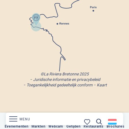
©La Riviera Bretonne 2025
Juridische informatie en privacybeleid
Toegankelijkheid gedeeltelijk conform
Kaart
MENU
Evenementen
Markten
Webcam
Markten
Getijden
Webcam
Restaurants
Getijden
Brochures
Restaurants
Brochures
Zoek op