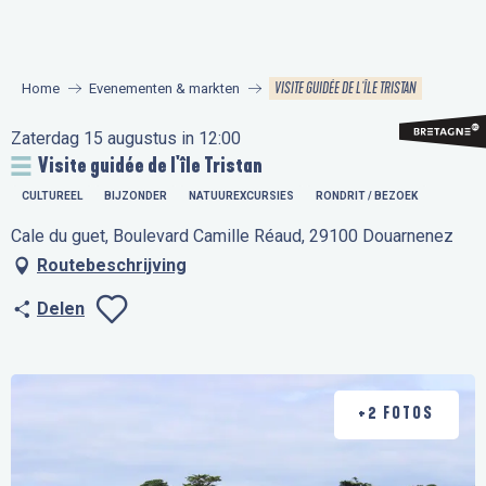
Aller
au
contenu
VISITE GUIDÉE DE L'ÎLE TRISTAN
Home
Evenementen & markten
principal
Zaterdag 15 augustus in 12:00
Visite guidée de l'île Tristan
CULTUREEL
BIJZONDER
NATUUREXCURSIES
RONDRIT / BEZOEK
Cale du guet, Boulevard Camille Réaud, 29100 Douarnenez
Routebeschrijving
Delen
Ajouter aux favo
+2 FOTOS