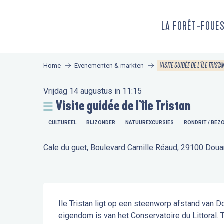
Aller
au
LA FORÊT-FOUE
contenu
principal
VISITE GUIDÉE DE L'ÎLE TRISTA
Home
Evenementen & markten
Vrijdag 14 augustus in 11:15
Visite guidée de l'île Tristan
CULTUREEL
BIJZONDER
NATUUREXCURSIES
RONDRIT / BEZ
Cale du guet, Boulevard Camille Réaud, 29100 Dou
Beschrijving
Ile Tristan ligt op een steenworp afstand van 
eigendom is van het Conservatoire du Littoral.