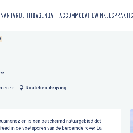
SNANT
VRIJE TIJD
AGENDA
ACCOMMODATIE
WINKELS
PRAKTIS
N
OEK
arnenez
Routebeschrijving
Douarnenez en is een beschermd natuurgebied dat 
 Treed in de voetsporen van de beroemde rover La 