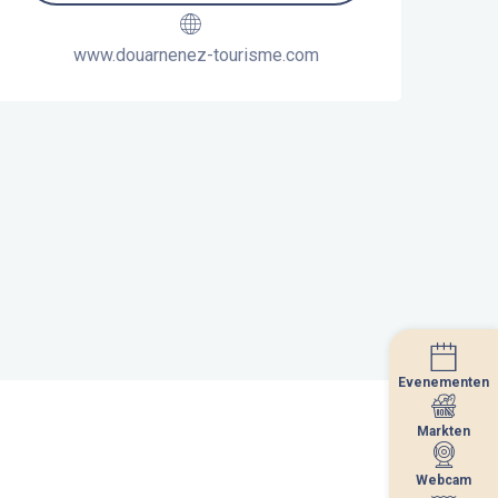
www.douarnenez-tourisme.com
Evenementen
Evenementen
Markten
Markten
Webcam
Webcam