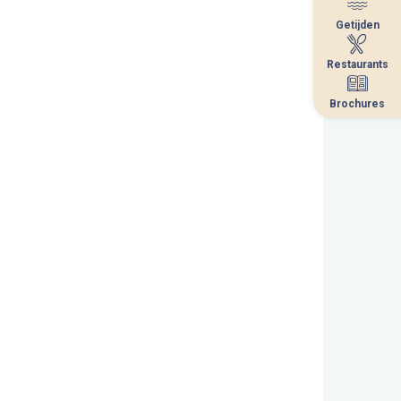
Getijden
Getijden
Restaurants
Restaurants
Brochures
Brochures