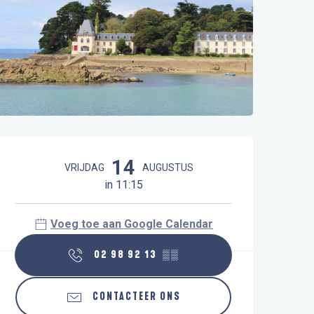
Openingstijden en contactgegeve
14
VRIJDAG
AUGUSTUS
in 11:15
Voeg toe aan Google Calendar
02 98 92 13
▒▒
CONTACTEER ONS