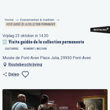
Aller
au
contenu
Home
Evenementen & markten
principal
VISITE GUIDÉE DE LA COLLECTION PERMANENTE
Vrijdag 23 oktober in 14:30
Visite guidée de la collection permanente
CULTUREEL
RONDRIT / BEZOEK
Musée de Pont-Aven Place Julia, 29930 Pont-Aven
Routebeschrijving
Delen
Ajouter aux favo