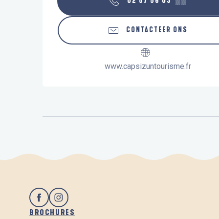
02 57 56 03
▒▒
CONTACTEER ONS
www.capsizuntourisme.fr
BROCHURES