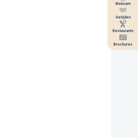
Webcam
Webcam
Getijden
Getijden
Restaurants
Restaurants
Brochures
Brochures