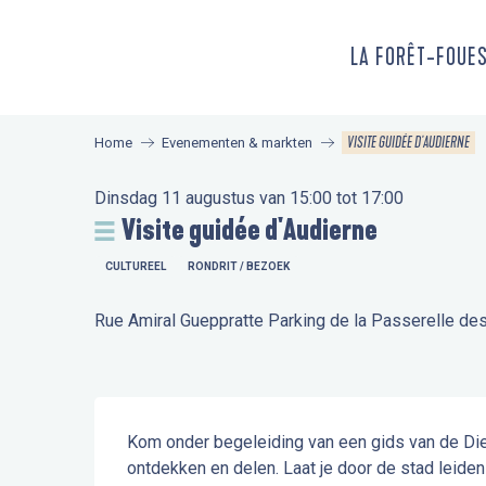
Aller
au
LA FORÊT-FOUE
contenu
principal
VISITE GUIDÉE D'AUDIERNE
Home
Evenementen & markten
Dinsdag 11 augustus van 15:00 tot 17:00
Visite guidée d'Audierne
CULTUREEL
RONDRIT / BEZOEK
Rue Amiral Gueppratte Parking de la Passerelle de
Beschrijving
Kom onder begeleiding van een gids van de Die
ontdekken en delen. Laat je door de stad leide