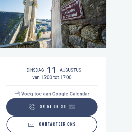
Openingstijden en contactgegeve
11
DINSDAG
AUGUSTUS
van 15:00 tot 17:00
Voeg toe aan Google Calendar
02 57 56 03
▒▒
CONTACTEER ONS