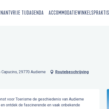
SNANT
VRIJE TIJD
AGENDA
ACCOMMODATIE
WINKELS
PRAKTIS
s Capucins, 29770 Audierne
Routebeschrijving
nst voor Toerisme de geschiedenis van Audierne 
n en ontdek de fascinerende en vaak onbekende 