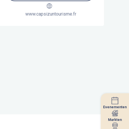
www.capsizuntourisme.fr
Evenementen
Evenementen
Markten
Markten