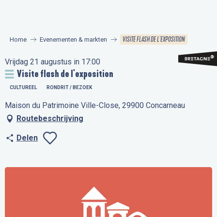
Aller
au
contenu
VISITE FLASH DE L'EXPOSITION
Home
Evenementen & markten
principal
Vrijdag 21 augustus in 17:00
Visite flash de l'exposition
CULTUREEL
RONDRIT / BEZOEK
Maison du Patrimoine Ville-Close, 29900 Concarneau
Routebeschrijving
Delen
Ajouter aux favo