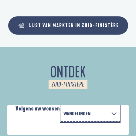
LIJST VAN MARKTEN IN ZUID-FINISTÈRE
ONTDEK
ZUID-FINISTÈRE
Volgens uw wensen
WANDELINGEN
MET DE FAMILIE
AUTOUR DE L'ANSE SAINT-LAURENT
A