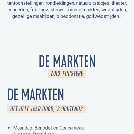
tentoonstellingen, rondleidingen, natuuruitstapjes, theater,
concerten, fest-noz, shows, rommelmarkten, wedstrijden,
gezellige maaltijden, bloeddonatie, golfwedstrijden…
EVENEMENTEN IN LA FORÊT-FOUESNANT
EVENEMENTEN IN DE OMGEVING
FEST NOZ
MARKTEN
VUURWERK
OPEN MONUMENTENDAGEN
UITSTAPJE IN DE NATUUR / RONDLEIDING
ANIMATIE VOOR KINDEREN
DE MARKTEN
ZUID-FINISTÈRE
DE MARKTEN
HET HELE JAAR DOOR, 'S OCHTENDS
Maandag: Bénodet en Concarneau