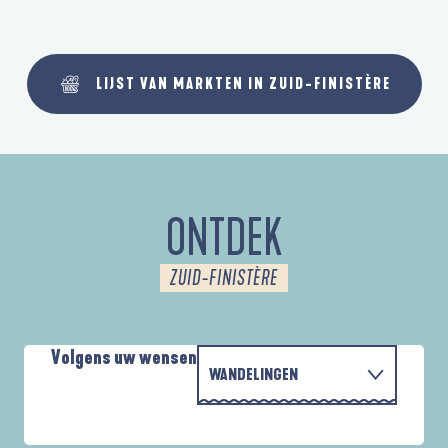
LIJST VAN MARKTEN IN ZUID-FINISTÈRE
ONTDEK
ZUID-FINISTÈRE
Volgens uw wensen
WANDELINGEN
MET DE FAMILIE
AUTOUR DES DEUX ANSES
A