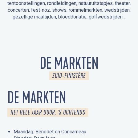
tentoonstellingen, rondleidingen, natuuruitstapjes, theater,
concerten, fest-noz, shows, rommelmarkten, wedstrijden,
gezellige maaltijden, bloeddonatie, golfwedstrijden…
EVENEMENTEN IN LA FORÊT-FOUESNANT
EVENEMENTEN IN DE OMGEVING
FEST NOZ
MARKTEN
VUURWERK
OPEN MONUMENTENDAGEN
UITSTAPJE IN DE NATUUR / RONDLEIDING
ANIMATIE VOOR KINDEREN
DE MARKTEN
ZUID-FINISTÈRE
DE MARKTEN
HET HELE JAAR DOOR, 'S OCHTENDS
Maandag: Bénodet en Concarneau