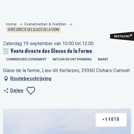
Aller
au
contenu
Home
Evenementen & markten
principal
VENTE DIRECTE DES GLACES DE LA FERME
Zaterdag 19 september van 10:00 tot 12:00
Vente directe des Glaces de la Ferme
COMMERCIEEL EVENEMENT
NATUUR EN ONTSPANNING
MARKT
Glace de la ferme, Lieu-dit Kerliezec, 29360 Clohars-Carnoët
Routebeschrijving
Delen
Ajouter aux favo
+1 FOTO