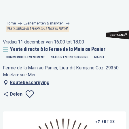
Aller
au
contenu
Home
Evenementen & markten
principal
VENTE DIRECTE À LA FERME DE LA MAIN AU PANIER
Vrijdag 11 december van 16:00 tot 18:00
Vente directe à la Ferme de la Main au Panier
COMMERCIEEL EVENEMENT
NATUUR EN ONTSPANNING
MARKT
Ferme de la Main au Panier, Lieu-dit Kernijane Coz, 29350
Moëlan-sur-Mer
Routebeschrijving
Delen
Ajouter aux favo
+7 FOTOS