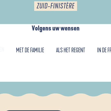
ZUID-FINISTÈRE
Volgens uw wensen
EN
MET DE FAMILIE
ALS HET REGENT
IN DE F
URENT