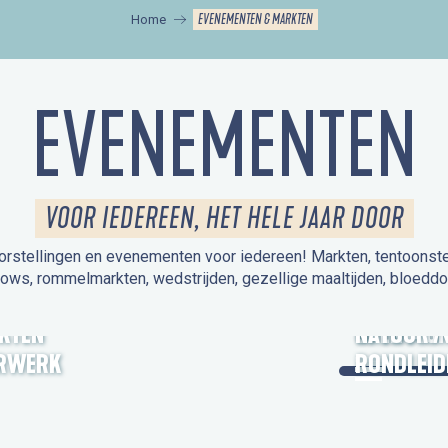
EVENEMENTEN & MARKTEN
Home
EVENEMENTEN
VOOR IEDEREEN, HET HELE JAAR DOOR
orstellingen en evenementen voor iedereen! Markten, tentoonstelli
hows, rommelmarkten, wedstrijden, gezellige maaltijden, bloeddo
UITSTAPJE
KTEN
OPEN MO
NATUUR /
RWERK
RONDLEID