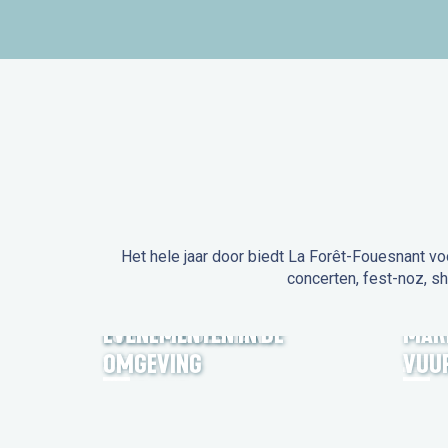
Het hele jaar door biedt La Forêt-Fouesnant vo
concerten, fest-noz, s
EVENEMENTEN IN LA
FORÊT-FOUESNANT
EVENEMENTEN IN DE
MAR
OMGEVING
VUU
FEST NOZ