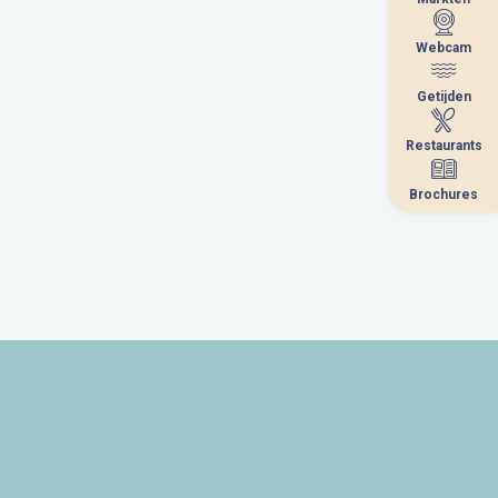
Webcam
Webcam
Getijden
Getijden
Restaurants
Restaurants
Brochures
Brochures