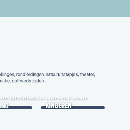
ngen, rondleidingen, natuuruitstapjes, theater,
natie, golfwedstrijden…
 IN DE
NUMENTENDAGEN
ANIMATIE VOOR
ING
KINDEREN