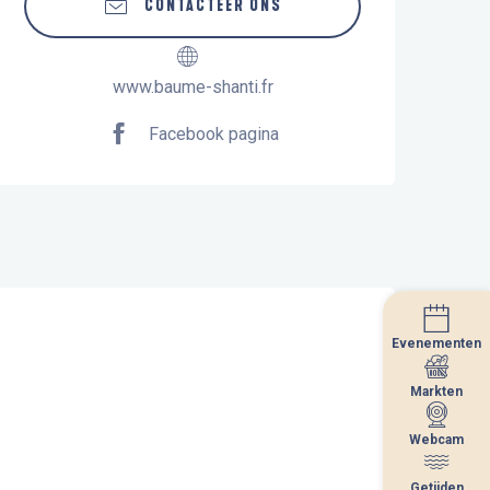
CONTACTEER ONS
www.baume-shanti.fr
Facebook pagina
Evenementen
Evenementen
Markten
Markten
Webcam
Webcam
Getijden
Getijden