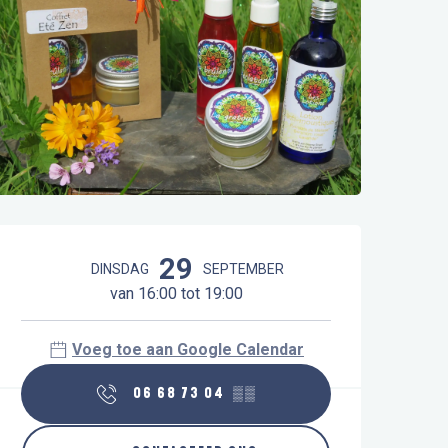
Openingstijden en contactgegeve
29
DINSDAG
SEPTEMBER
van 16:00 tot 19:00
Voeg toe aan Google Calendar
06 68 73 04
▒▒