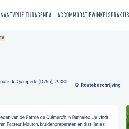
SNANT
VRIJE TIJD
AGENDA
ACCOMMODATIE
WINKELS
PRAKTIS
C'H
Route de Quimperlé (D765), 29380
Routebeschrijving
eden van de Ferme de Quimerc'h in Bannalec. Je vindt 
n Facteur Mouton, kruidenpreparaten en distillaties 