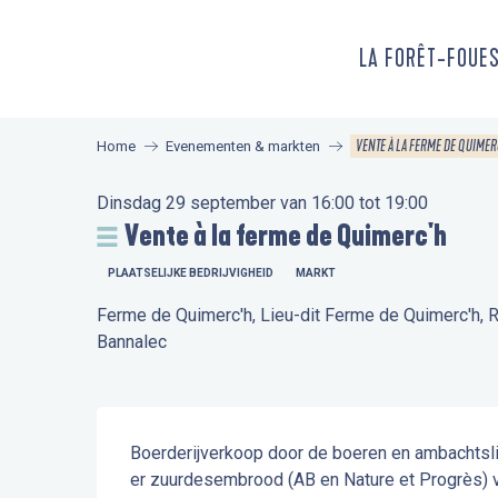
Aller
au
LA FORÊT-FOUE
contenu
principal
VENTE À LA FERME DE QUIMER
Home
Evenementen & markten
Dinsdag 29 september van 16:00 tot 19:00
Vente à la ferme de Quimerc'h
PLAATSELIJKE BEDRIJVIGHEID
MARKT
Ferme de Quimerc'h, Lieu-dit Ferme de Quimerc'h, 
Bannalec
Beschrijving
Boerderijverkoop door de boeren en ambachtsli
er zuurdesembrood (AB en Nature et Progrès) va