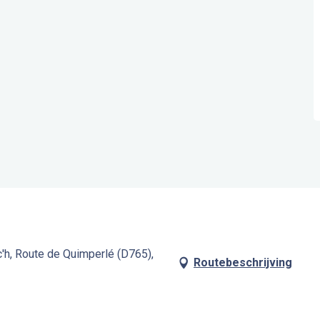
'h, Route de Quimperlé (D765),
Routebeschrijving