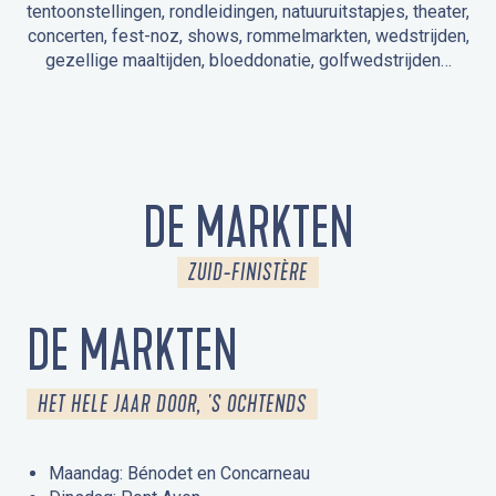
tentoonstellingen, rondleidingen, natuuruitstapjes, theater,
concerten, fest-noz, shows, rommelmarkten, wedstrijden,
gezellige maaltijden, bloeddonatie, golfwedstrijden…
EVENEMENTEN IN LA FORÊT-FOUESNANT
EVENEMENTEN IN DE OMGEVING
FEST NOZ
MARKTEN
VUURWERK
OPEN MONUMENTENDAGEN
UITSTAPJE IN DE NATUUR / RONDLEIDING
ANIMATIE VOOR KINDEREN
DE MARKTEN
ZUID-FINISTÈRE
DE MARKTEN
HET HELE JAAR DOOR, 'S OCHTENDS
Maandag: Bénodet en Concarneau