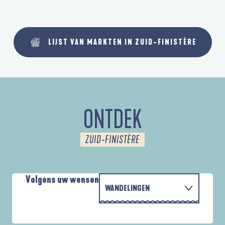
LIJST VAN MARKTEN IN ZUID-FINISTÈRE
ONTDEK
ZUID-FINISTÈRE
Volgens uw wensen
WANDELINGEN
MET DE FAMILIE
AUTOUR DES DEUX ANSES
A