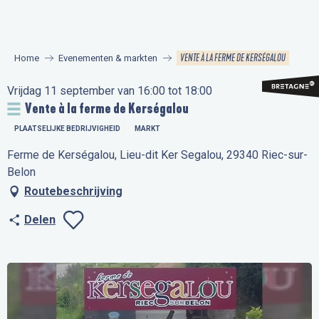
Aller
au
contenu
VENTE À LA FERME DE KERSÉGALOU
Home
Evenementen & markten
principal
Vrijdag 11 september van 16:00 tot 18:00
Vente à la ferme de Kerségalou
PLAATSELIJKE BEDRIJVIGHEID
MARKT
Ferme de Kerségalou, Lieu-dit Ker Segalou, 29340 Riec-sur-
Belon
Routebeschrijving
Delen
Ajouter aux favo