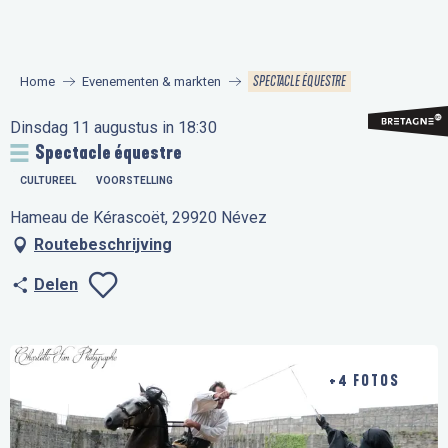
Aller
au
contenu
SPECTACLE ÉQUESTRE
Home
Evenementen & markten
principal
Dinsdag 11 augustus in 18:30
Spectacle équestre
CULTUREEL
VOORSTELLING
Hameau de Kérascoët, 29920 Névez
Routebeschrijving
Delen
Ajouter aux favo
+4 FOTOS