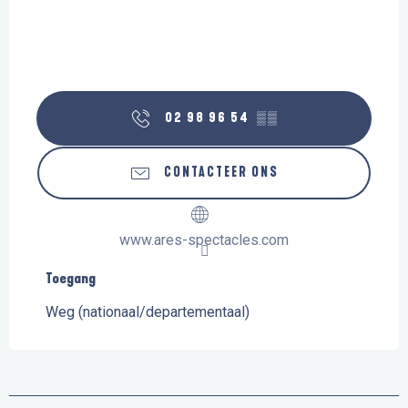
02 98 96 54
▒▒
CONTACTEER ONS
www.ares-spectacles.com
Toegang
Toegang
Weg (nationaal/departementaal)