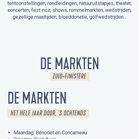
tentoonstellingen, rondleidingen, natuuruitstapjes, theater,
concerten, fest-noz, shows, rommelmarkten, wedstrijden,
gezellige maaltijden, bloeddonatie, golfwedstrijden…
EVENEMENTEN IN LA FORÊT-FOUESNANT
EVENEMENTEN IN DE OMGEVING
FEST NOZ
MARKTEN
VUURWERK
OPEN MONUMENTENDAGEN
UITSTAPJE IN DE NATUUR / RONDLEIDING
ANIMATIE VOOR KINDEREN
DE MARKTEN
ZUID-FINISTÈRE
DE MARKTEN
HET HELE JAAR DOOR, 'S OCHTENDS
Maandag: Bénodet en Concarneau