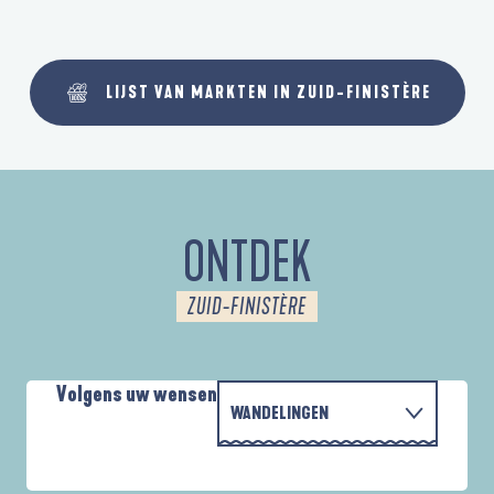
LIJST VAN MARKTEN IN ZUID-FINISTÈRE
ONTDEK
ZUID-FINISTÈRE
Volgens uw wensen
WANDELINGEN
MET DE FAMILIE
AUTOUR DES DEUX ANSES
A