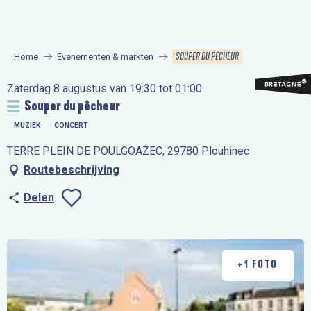
Aller
au
contenu
SOUPER DU PÊCHEUR
Home
Evenementen & markten
principal
Zaterdag 8 augustus van 19:30 tot 01:00
Souper du pêcheur
MUZIEK
CONCERT
TERRE PLEIN DE POULGOAZEC, 29780 Plouhinec
Routebeschrijving
Delen
Ajouter aux favo
+1 FOTO