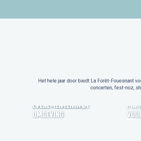
Het hele jaar door biedt La Forêt-Fouesnant vo
concerten, fest-noz, s
EVENEMENTEN IN LA
FORÊT-FOUESNANT
EVENEMENTEN IN DE
MAR
OMGEVING
VUU
FEST NOZ