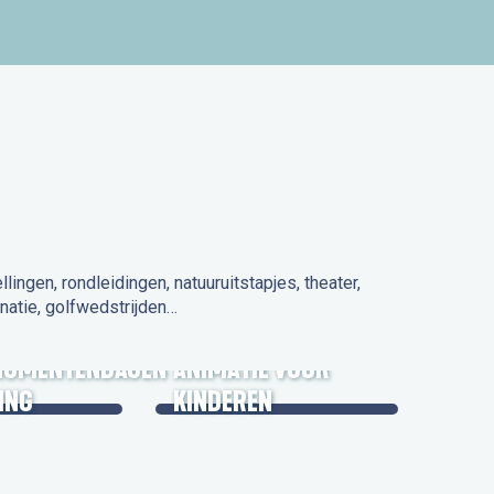
ngen, rondleidingen, natuuruitstapjes, theater,
natie, golfwedstrijden…
 IN DE
NUMENTENDAGEN
ANIMATIE VOOR
ING
KINDEREN