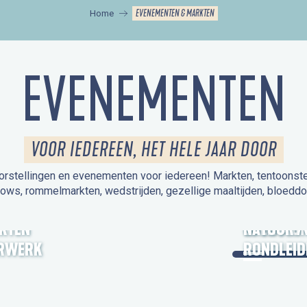
EVENEMENTEN & MARKTEN
Home
EVENEMENTEN
VOOR IEDEREEN, HET HELE JAAR DOOR
orstellingen en evenementen voor iedereen! Markten, tentoonstelli
hows, rommelmarkten, wedstrijden, gezellige maaltijden, bloeddo
UITSTAPJE
KTEN
OPEN MO
NATUUR /
RWERK
RONDLEID