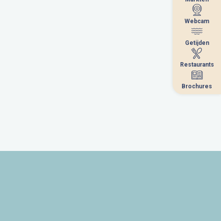
Webcam
Webcam
Getijden
Getijden
Restaurants
Restaurants
Brochures
Brochures