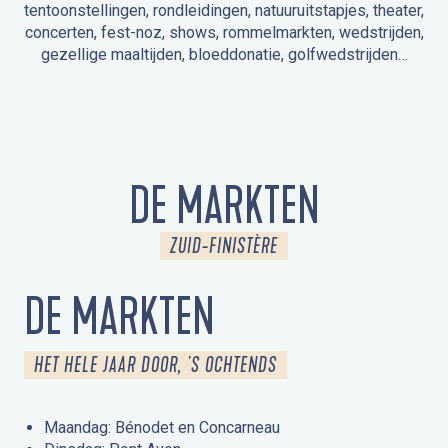
tentoonstellingen, rondleidingen, natuuruitstapjes, theater,
concerten, fest-noz, shows, rommelmarkten, wedstrijden,
gezellige maaltijden, bloeddonatie, golfwedstrijden…
EVENEMENTEN IN LA FORÊT-FOUESNANT
EVENEMENTEN IN DE OMGEVING
FEST NOZ
MARKTEN
VUURWERK
OPEN MONUMENTENDAGEN
UITSTAPJE IN DE NATUUR / RONDLEIDING
ANIMATIE VOOR KINDEREN
DE MARKTEN
ZUID-FINISTÈRE
DE MARKTEN
HET HELE JAAR DOOR, 'S OCHTENDS
Maandag: Bénodet en Concarneau