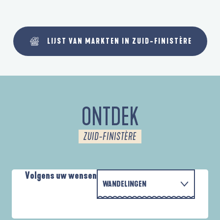
LIJST VAN MARKTEN IN ZUID-FINISTÈRE
ONTDEK
ZUID-FINISTÈRE
Volgens uw wensen
WANDELINGEN
MET DE FAMILIE
AUTOUR DES DEUX ANSES
D