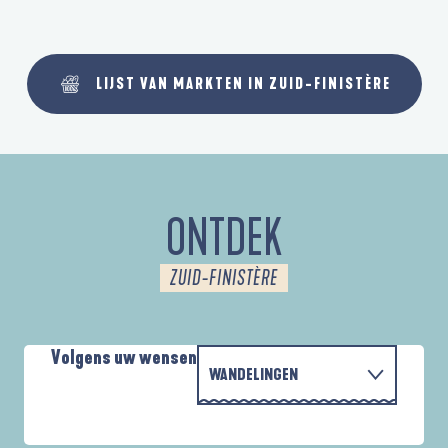
LIJST VAN MARKTEN IN ZUID-FINISTÈRE
ONTDEK
ZUID-FINISTÈRE
Volgens uw wensen
WANDELINGEN
PARCOURS D'INTERPRÉTATION DE L'ANSE
MET DE FAMILIE
DE LA FORÊT
A