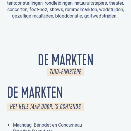
tentoonstellingen, rondleidingen, natuuruitstapjes, theater,
concerten, fest-noz, shows, rommelmarkten, wedstrijden,
gezellige maaltijden, bloeddonatie, golfwedstrijden…
EVENEMENTEN IN LA FORÊT-FOUESNANT
EVENEMENTEN IN DE OMGEVING
FEST NOZ
MARKTEN
VUURWERK
OPEN MONUMENTENDAGEN
UITSTAPJE IN DE NATUUR / RONDLEIDING
ANIMATIE VOOR KINDEREN
DE MARKTEN
ZUID-FINISTÈRE
DE MARKTEN
HET HELE JAAR DOOR, 'S OCHTENDS
Maandag: Bénodet en Concarneau