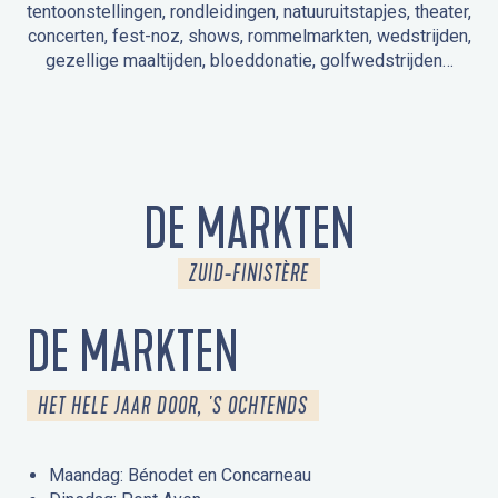
tentoonstellingen, rondleidingen, natuuruitstapjes, theater,
concerten, fest-noz, shows, rommelmarkten, wedstrijden,
gezellige maaltijden, bloeddonatie, golfwedstrijden…
EVENEMENTEN IN LA FORÊT-FOUESNANT
EVENEMENTEN IN DE OMGEVING
FEST NOZ
MARKTEN
VUURWERK
OPEN MONUMENTENDAGEN
UITSTAPJE IN DE NATUUR / RONDLEIDING
ANIMATIE VOOR KINDEREN
DE MARKTEN
ZUID-FINISTÈRE
DE MARKTEN
HET HELE JAAR DOOR, 'S OCHTENDS
Maandag: Bénodet en Concarneau