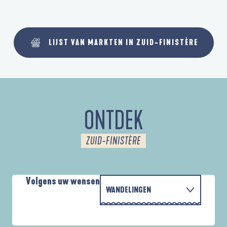
LIJST VAN MARKTEN IN ZUID-FINISTÈRE
ONTDEK
ZUID-FINISTÈRE
Volgens uw wensen
WANDELINGEN
PARCOURS D'INTERPRÉTATION DE L'ANSE
MET DE FAMILIE
DE LA FORÊT
A