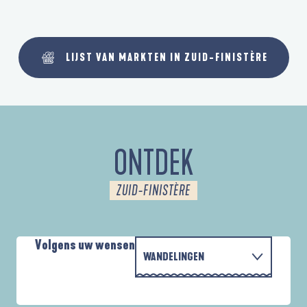
LIJST VAN MARKTEN IN ZUID-FINISTÈRE
ONTDEK
ZUID-FINISTÈRE
Volgens uw wensen
WANDELINGEN
P
MET DE FAMILIE
D'UN PORT À L'AUTRE
D