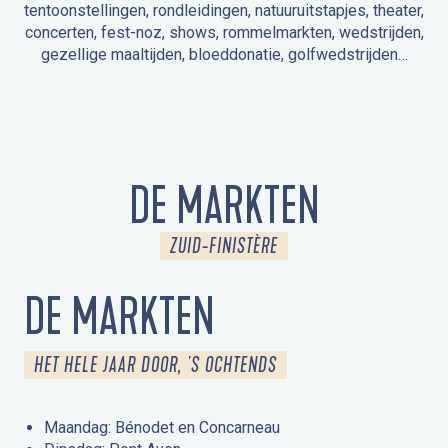
tentoonstellingen, rondleidingen, natuuruitstapjes, theater,
concerten, fest-noz, shows, rommelmarkten, wedstrijden,
gezellige maaltijden, bloeddonatie, golfwedstrijden…
EVENEMENTEN IN LA FORÊT-FOUESNANT
EVENEMENTEN IN DE OMGEVING
FEST NOZ
MARKTEN
VUURWERK
OPEN MONUMENTENDAGEN
UITSTAPJE IN DE NATUUR / RONDLEIDING
ANIMATIE VOOR KINDEREN
DE MARKTEN
ZUID-FINISTÈRE
DE MARKTEN
HET HELE JAAR DOOR, 'S OCHTENDS
Maandag: Bénodet en Concarneau