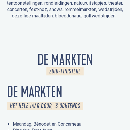
tentoonstellingen, rondleidingen, natuuruitstapjes, theater,
concerten, fest-noz, shows, rommelmarkten, wedstrijden,
gezellige maaltijden, bloeddonatie, golfwedstrijden…
EVENEMENTEN IN LA FORÊT-FOUESNANT
EVENEMENTEN IN DE OMGEVING
FEST NOZ
MARKTEN
VUURWERK
OPEN MONUMENTENDAGEN
UITSTAPJE IN DE NATUUR / RONDLEIDING
ANIMATIE VOOR KINDEREN
DE MARKTEN
ZUID-FINISTÈRE
DE MARKTEN
HET HELE JAAR DOOR, 'S OCHTENDS
Maandag: Bénodet en Concarneau