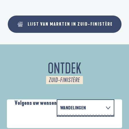
LIJST VAN MARKTEN IN ZUID-FINISTÈRE
ONTDEK
ZUID-FINISTÈRE
Volgens uw wensen
WANDELINGEN
MET DE FAMILIE
D'UN PORT À L'AUTRE
A