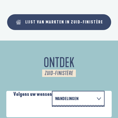
LIJST VAN MARKTEN IN ZUID-FINISTÈRE
ONTDEK
ZUID-FINISTÈRE
Volgens uw wensen
WANDELINGEN
PARCOURS D'INTERPRÉTATION DE L'ANSE
MET DE FAMILIE
DE LA FORÊT
D