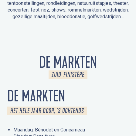
tentoonstellingen, rondleidingen, natuuruitstapjes, theater,
concerten, fest-noz, shows, rommelmarkten, wedstrijden,
gezellige maaltijden, bloeddonatie, golfwedstrijden…
EVENEMENTEN IN LA FORÊT-FOUESNANT
EVENEMENTEN IN DE OMGEVING
FEST NOZ
MARKTEN
VUURWERK
OPEN MONUMENTENDAGEN
UITSTAPJE IN DE NATUUR / RONDLEIDING
ANIMATIE VOOR KINDEREN
DE MARKTEN
ZUID-FINISTÈRE
DE MARKTEN
HET HELE JAAR DOOR, 'S OCHTENDS
Maandag: Bénodet en Concarneau