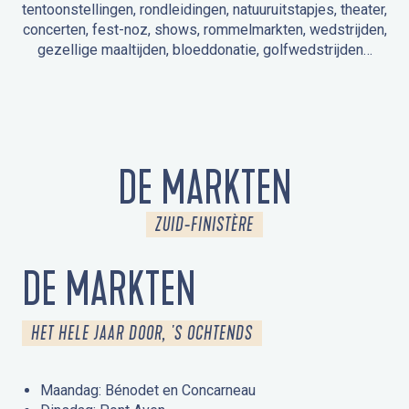
tentoonstellingen, rondleidingen, natuuruitstapjes, theater,
concerten, fest-noz, shows, rommelmarkten, wedstrijden,
gezellige maaltijden, bloeddonatie, golfwedstrijden…
EVENEMENTEN IN LA FORÊT-FOUESNANT
EVENEMENTEN IN DE OMGEVING
FEST NOZ
MARKTEN
VUURWERK
OPEN MONUMENTENDAGEN
UITSTAPJE IN DE NATUUR / RONDLEIDING
ANIMATIE VOOR KINDEREN
DE MARKTEN
ZUID-FINISTÈRE
DE MARKTEN
HET HELE JAAR DOOR, 'S OCHTENDS
Maandag: Bénodet en Concarneau