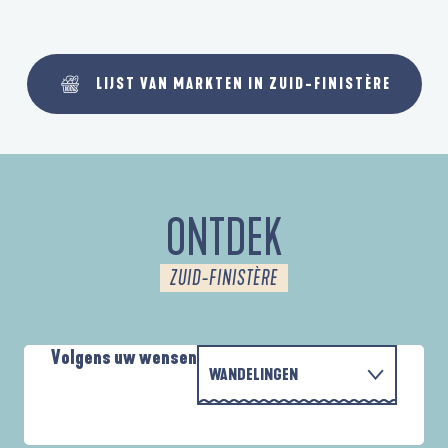
LIJST VAN MARKTEN IN ZUID-FINISTÈRE
ONTDEK
ZUID-FINISTÈRE
Volgens uw wensen
WANDELINGEN
PARCOURS D'INTERPRÉTATION DE L'ANSE
MET DE FAMILIE
DE LA FORÊT
A