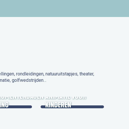
ngen, rondleidingen, natuuruitstapjes, theater,
natie, golfwedstrijden…
 IN DE
NUMENTENDAGEN
ANIMATIE VOOR
ING
KINDEREN