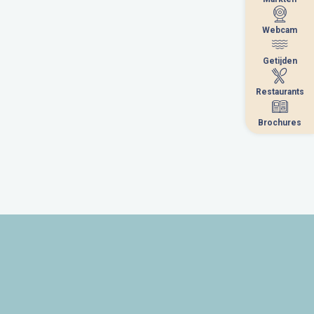
Webcam
Webcam
Getijden
Getijden
Restaurants
Restaurants
Brochures
Brochures