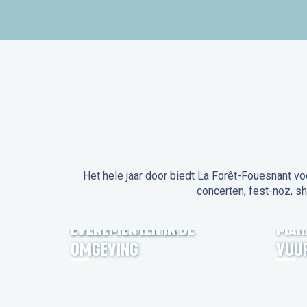
Het hele jaar door biedt La Forêt-Fouesnant vo
concerten, fest-noz, s
EVENEMENTEN IN LA
FORÊT-FOUESNANT
EVENEMENTEN IN DE
MAR
OMGEVING
VUU
FEST NOZ