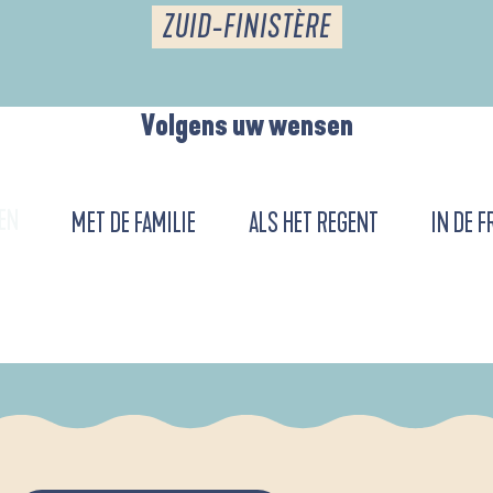
ZUID-FINISTÈRE
Volgens uw wensen
EN
MET DE FAMILIE
ALS HET REGENT
IN DE F
URENT