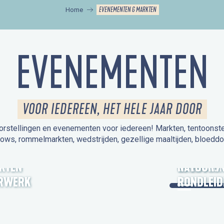
EVENEMENTEN & MARKTEN
Home
EVENEMENTEN
VOOR IEDEREEN, HET HELE JAAR DOOR
orstellingen en evenementen voor iedereen! Markten, tentoonstelli
hows, rommelmarkten, wedstrijden, gezellige maaltijden, bloeddo
UITSTAPJE
KTEN
OPEN MO
NATUUR /
RWERK
RONDLEID