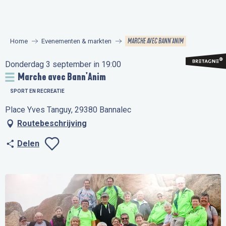
Aller
au
contenu
MARCHE AVEC BANN'ANIM
Home
Evenementen & markten
principal
Donderdag 3 september in 19:00
Marche avec Bann'Anim
SPORT EN RECREATIE
Place Yves Tanguy, 29380 Bannalec
Routebeschrijving
Delen
Ajouter aux favo