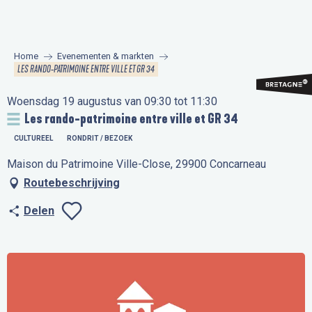
Aller
au
contenu
Home
Evenementen & markten
principal
LES RANDO-PATRIMOINE ENTRE VILLE ET GR 34
Woensdag 19 augustus van 09:30 tot 11:30
Les rando-patrimoine entre ville et GR 34
CULTUREEL
RONDRIT / BEZOEK
Maison du Patrimoine Ville-Close, 29900 Concarneau
Routebeschrijving
Delen
Ajouter aux favo