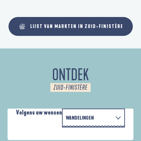
LIJST VAN MARKTEN IN ZUID-FINISTÈRE
ONTDEK
ZUID-FINISTÈRE
Volgens uw wensen
WANDELINGEN
MET DE FAMILIE
AUTOUR DES DEUX ANSES
D