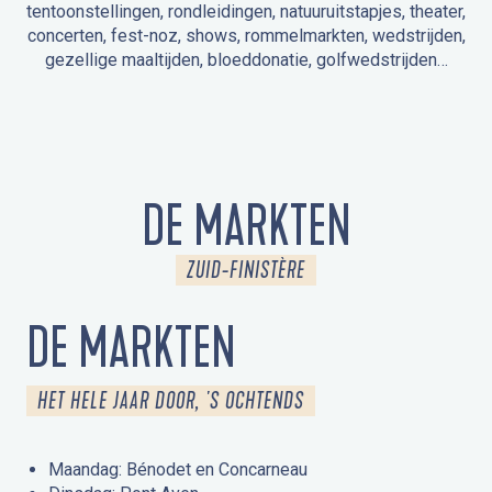
tentoonstellingen, rondleidingen, natuuruitstapjes, theater,
concerten, fest-noz, shows, rommelmarkten, wedstrijden,
gezellige maaltijden, bloeddonatie, golfwedstrijden…
EVENEMENTEN IN LA FORÊT-FOUESNANT
EVENEMENTEN IN DE OMGEVING
FEST NOZ
MARKTEN
VUURWERK
OPEN MONUMENTENDAGEN
UITSTAPJE IN DE NATUUR / RONDLEIDING
ANIMATIE VOOR KINDEREN
DE MARKTEN
ZUID-FINISTÈRE
DE MARKTEN
HET HELE JAAR DOOR, 'S OCHTENDS
Maandag: Bénodet en Concarneau