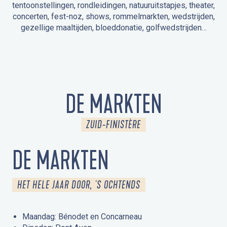
tentoonstellingen, rondleidingen, natuuruitstapjes, theater,
concerten, fest-noz, shows, rommelmarkten, wedstrijden,
gezellige maaltijden, bloeddonatie, golfwedstrijden…
EVENEMENTEN IN LA FORÊT-FOUESNANT
EVENEMENTEN IN DE OMGEVING
FEST NOZ
MARKTEN
VUURWERK
OPEN MONUMENTENDAGEN
UITSTAPJE IN DE NATUUR / RONDLEIDING
ANIMATIE VOOR KINDEREN
DE MARKTEN
ZUID-FINISTÈRE
DE MARKTEN
HET HELE JAAR DOOR, 'S OCHTENDS
Maandag: Bénodet en Concarneau