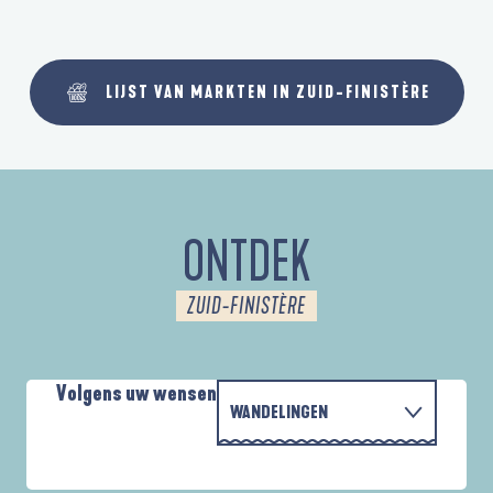
LIJST VAN MARKTEN IN ZUID-FINISTÈRE
ONTDEK
ZUID-FINISTÈRE
Volgens uw wensen
WANDELINGEN
MET DE FAMILIE
D'UN PORT À L'AUTRE
A