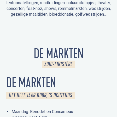
tentoonstellingen, rondleidingen, natuuruitstapjes, theater,
concerten, fest-noz, shows, rommelmarkten, wedstrijden,
gezellige maaltijden, bloeddonatie, golfwedstrijden…
EVENEMENTEN IN LA FORÊT-FOUESNANT
EVENEMENTEN IN DE OMGEVING
FEST NOZ
MARKTEN
VUURWERK
OPEN MONUMENTENDAGEN
UITSTAPJE IN DE NATUUR / RONDLEIDING
ANIMATIE VOOR KINDEREN
DE MARKTEN
ZUID-FINISTÈRE
DE MARKTEN
HET HELE JAAR DOOR, 'S OCHTENDS
Maandag: Bénodet en Concarneau