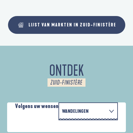
LIJST VAN MARKTEN IN ZUID-FINISTÈRE
ONTDEK
ZUID-FINISTÈRE
Volgens uw wensen
WANDELINGEN
P
MET DE FAMILIE
AUTOUR DE L'ANSE SAINT-LAURENT
D