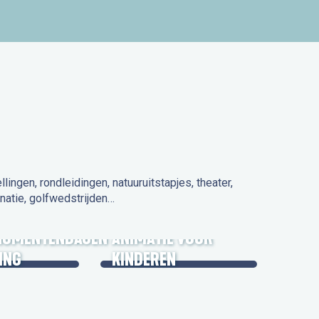
ngen, rondleidingen, natuuruitstapjes, theater,
natie, golfwedstrijden…
 IN DE
NUMENTENDAGEN
ANIMATIE VOOR
ING
KINDEREN