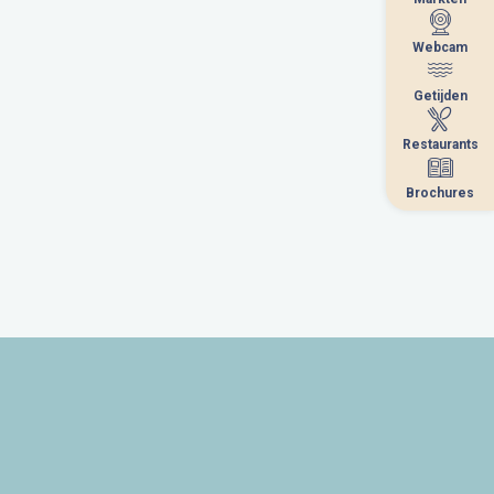
Webcam
Webcam
Getijden
Getijden
Restaurants
Restaurants
Brochures
Brochures