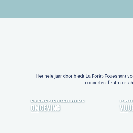
Het hele jaar door biedt La Forêt-Fouesnant vo
concerten, fest-noz, s
EVENEMENTEN IN LA
FORÊT-FOUESNANT
EVENEMENTEN IN DE
MAR
OMGEVING
VUU
FEST NOZ