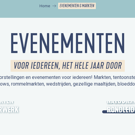
EVENEMENTEN & MARKTEN
Home
EVENEMENTEN
VOOR IEDEREEN, HET HELE JAAR DOOR
orstellingen en evenementen voor iedereen! Markten, tentoonstelli
hows, rommelmarkten, wedstrijden, gezellige maaltijden, bloeddo
UITSTAPJE
KTEN
OPEN MO
NATUUR /
RWERK
RONDLEID