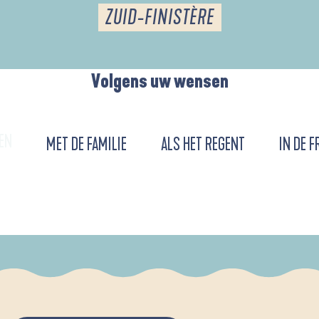
ZUID-FINISTÈRE
Volgens uw wensen
EN
MET DE FAMILIE
ALS HET REGENT
IN DE F
URENT