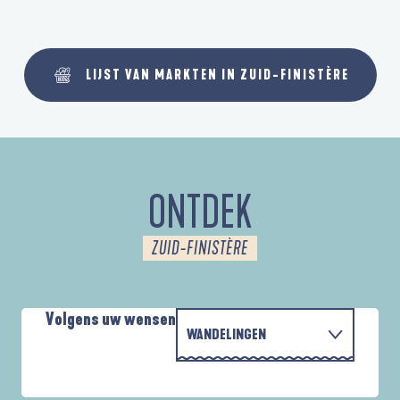
LIJST VAN MARKTEN IN ZUID-FINISTÈRE
ONTDEK
ZUID-FINISTÈRE
Volgens uw wensen
WANDELINGEN
PARCOURS D'INTERPRÉTATION DE L'ANSE
MET DE FAMILIE
DE LA FORÊT
D