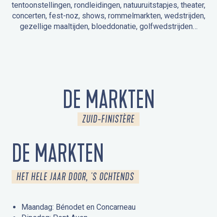
tentoonstellingen, rondleidingen, natuuruitstapjes, theater,
concerten, fest-noz, shows, rommelmarkten, wedstrijden,
gezellige maaltijden, bloeddonatie, golfwedstrijden…
EVENEMENTEN IN LA FORÊT-FOUESNANT
EVENEMENTEN IN DE OMGEVING
FEST NOZ
MARKTEN
VUURWERK
OPEN MONUMENTENDAGEN
UITSTAPJE IN DE NATUUR / RONDLEIDING
ANIMATIE VOOR KINDEREN
DE MARKTEN
ZUID-FINISTÈRE
DE MARKTEN
HET HELE JAAR DOOR, 'S OCHTENDS
Maandag: Bénodet en Concarneau