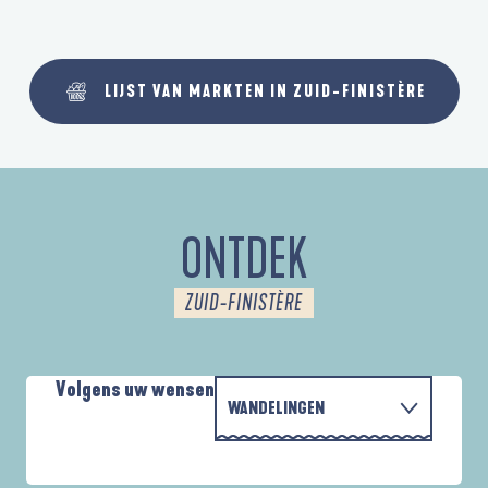
LIJST VAN MARKTEN IN ZUID-FINISTÈRE
ONTDEK
ZUID-FINISTÈRE
Volgens uw wensen
WANDELINGEN
P
MET DE FAMILIE
AUTOUR DES DEUX ANSES
D