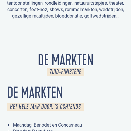
tentoonstellingen, rondleidingen, natuuruitstapjes, theater,
concerten, fest-noz, shows, rommelmarkten, wedstrijden,
gezellige maaltijden, bloeddonatie, golfwedstrijden…
EVENEMENTEN IN LA FORÊT-FOUESNANT
EVENEMENTEN IN DE OMGEVING
FEST NOZ
MARKTEN
VUURWERK
OPEN MONUMENTENDAGEN
UITSTAPJE IN DE NATUUR / RONDLEIDING
ANIMATIE VOOR KINDEREN
DE MARKTEN
ZUID-FINISTÈRE
DE MARKTEN
HET HELE JAAR DOOR, 'S OCHTENDS
Maandag: Bénodet en Concarneau