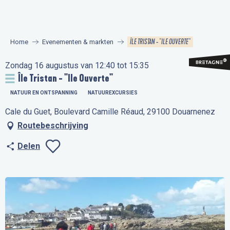
Aller
au
contenu
ÎLE TRISTAN - "ILE OUVERTE"
Home
Evenementen & markten
principal
Zondag 16 augustus van 12:40 tot 15:35
Île Tristan - "Ile Ouverte"
NATUUR EN ONTSPANNING
NATUUREXCURSIES
Cale du Guet, Boulevard Camille Réaud, 29100 Douarnenez
Routebeschrijving
Delen
Ajouter aux favo