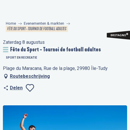
Aller
au
contenu
Home
Evenementen & markten
principal
FÊTE DU SPORT - TOURNOI DE FOOTBALL ADULTES
Zaterdag 8 augustus
Fête du Sport - Tournoi de football adultes
SPORT EN RECREATIE
Plage du Maracana, Rue de la plage, 29980 Île-Tudy
Routebeschrijving
Delen
Ajouter aux favo