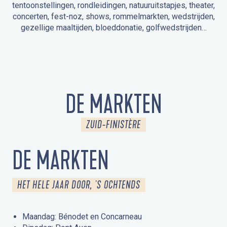
tentoonstellingen, rondleidingen, natuuruitstapjes, theater,
concerten, fest-noz, shows, rommelmarkten, wedstrijden,
gezellige maaltijden, bloeddonatie, golfwedstrijden…
EVENEMENTEN IN LA FORÊT-FOUESNANT
EVENEMENTEN IN DE OMGEVING
FEST NOZ
MARKTEN
VUURWERK
OPEN MONUMENTENDAGEN
UITSTAPJE IN DE NATUUR / RONDLEIDING
ANIMATIE VOOR KINDEREN
DE MARKTEN
ZUID-FINISTÈRE
DE MARKTEN
HET HELE JAAR DOOR, 'S OCHTENDS
Maandag: Bénodet en Concarneau