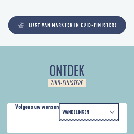
LIJST VAN MARKTEN IN ZUID-FINISTÈRE
ONTDEK
ZUID-FINISTÈRE
Volgens uw wensen
WANDELINGEN
PARCOURS D'INTERPRÉTATION DE L'ANSE
MET DE FAMILIE
DE LA FORÊT
A