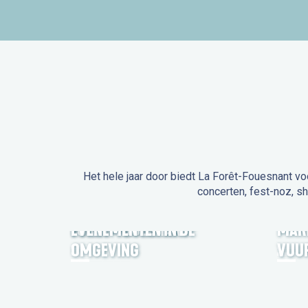
Het hele jaar door biedt La Forêt-Fouesnant vo
concerten, fest-noz, s
EVENEMENTEN IN LA
FORÊT-FOUESNANT
EVENEMENTEN IN DE
MAR
OMGEVING
VUU
FEST NOZ