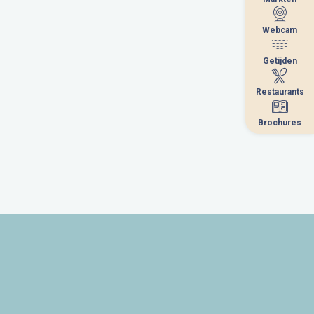
Webcam
Webcam
Getijden
Getijden
Restaurants
Restaurants
Brochures
Brochures