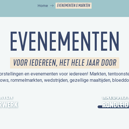
EVENEMENTEN & MARKTEN
Home
EVENEMENTEN
VOOR IEDEREEN, HET HELE JAAR DOOR
orstellingen en evenementen voor iedereen! Markten, tentoonstelli
hows, rommelmarkten, wedstrijden, gezellige maaltijden, bloeddo
UITSTAPJE
KTEN
OPEN MO
NATUUR /
RWERK
RONDLEID