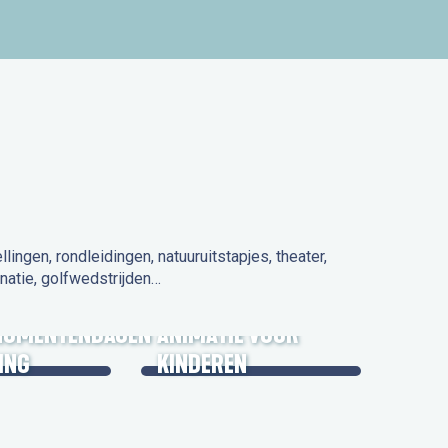
ngen, rondleidingen, natuuruitstapjes, theater,
natie, golfwedstrijden…
 IN DE
NUMENTENDAGEN
ANIMATIE VOOR
ING
KINDEREN