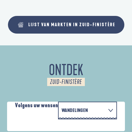
LIJST VAN MARKTEN IN ZUID-FINISTÈRE
ONTDEK
ZUID-FINISTÈRE
Volgens uw wensen
WANDELINGEN
MET DE FAMILIE
AUTOUR DES DEUX ANSES
D