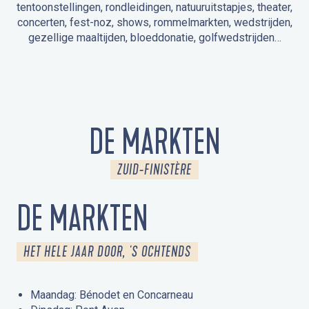
tentoonstellingen, rondleidingen, natuuruitstapjes, theater,
concerten, fest-noz, shows, rommelmarkten, wedstrijden,
gezellige maaltijden, bloeddonatie, golfwedstrijden…
EVENEMENTEN IN LA FORÊT-FOUESNANT
EVENEMENTEN IN DE OMGEVING
FEST NOZ
MARKTEN
VUURWERK
OPEN MONUMENTENDAGEN
UITSTAPJE IN DE NATUUR / RONDLEIDING
ANIMATIE VOOR KINDEREN
DE MARKTEN
ZUID-FINISTÈRE
DE MARKTEN
HET HELE JAAR DOOR, 'S OCHTENDS
Maandag: Bénodet en Concarneau