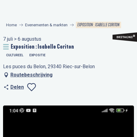
Aller
au
contenu
EXPOSITION : ISABELLE CORITON
Home
Evenementen & markten
principal
7 juli > 6 augustus
Exposition : Isabelle Coriton
CULTUREEL
EXPOSITIE
Les puces du Belon, 29340 Riec-sur-Belon
Routebeschrijving
Delen
Ajouter aux favo