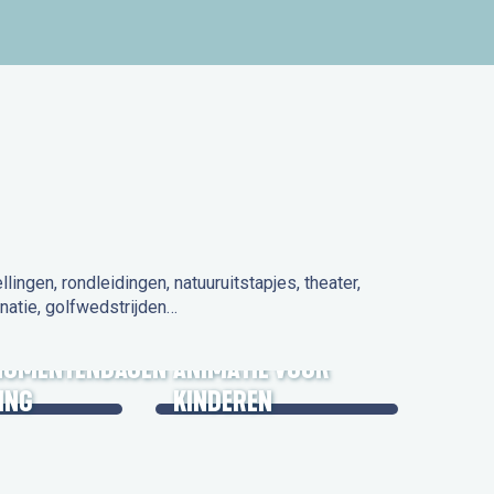
ngen, rondleidingen, natuuruitstapjes, theater,
natie, golfwedstrijden…
 IN DE
NUMENTENDAGEN
ANIMATIE VOOR
ING
KINDEREN