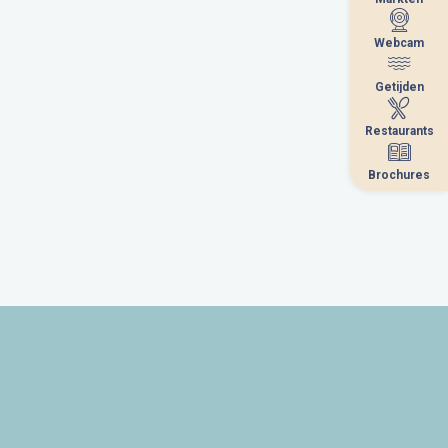
Webcam
Webcam
Getijden
Getijden
Restaurants
Restaurants
Brochures
Brochures