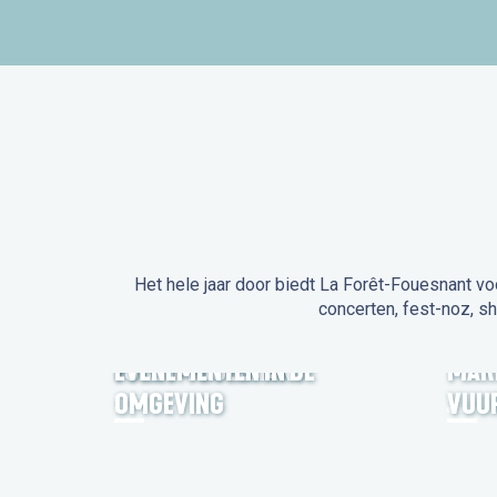
Het hele jaar door biedt La Forêt-Fouesnant vo
concerten, fest-noz, s
EVENEMENTEN IN LA
FORÊT-FOUESNANT
EVENEMENTEN IN DE
MAR
OMGEVING
VUU
FEST NOZ