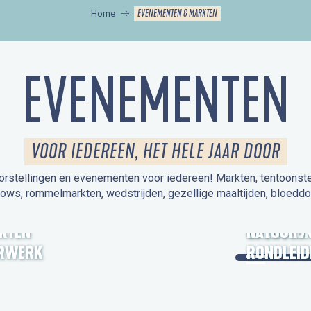
EVENEMENTEN & MARKTEN
Home
EVENEMENTEN
VOOR IEDEREEN, HET HELE JAAR DOOR
orstellingen en evenementen voor iedereen! Markten, tentoonstelli
hows, rommelmarkten, wedstrijden, gezellige maaltijden, bloeddo
UITSTAPJE
KTEN
OPEN MO
NATUUR /
RWERK
RONDLEID