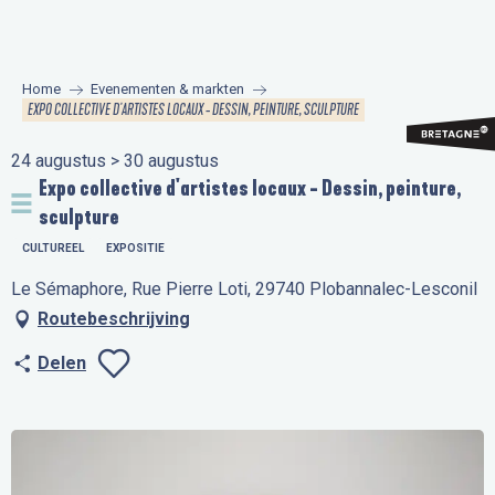
Aller
au
contenu
Home
Evenementen & markten
principal
EXPO COLLECTIVE D'ARTISTES LOCAUX - DESSIN, PEINTURE, SCULPTURE
24 augustus > 30 augustus
Expo collective d'artistes locaux - Dessin, peinture,
sculpture
CULTUREEL
EXPOSITIE
Le Sémaphore, Rue Pierre Loti, 29740 Plobannalec-Lesconil
Routebeschrijving
Delen
Ajouter aux favo