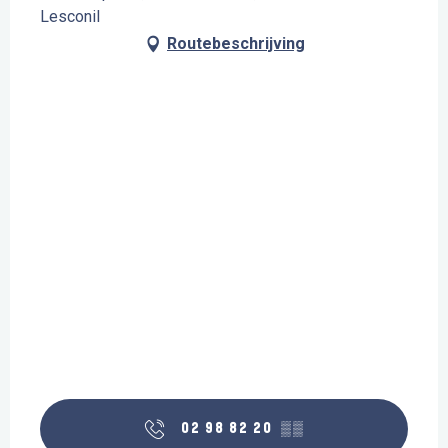
Lesconil
Routebeschrijving
02 98 82 20
▒▒