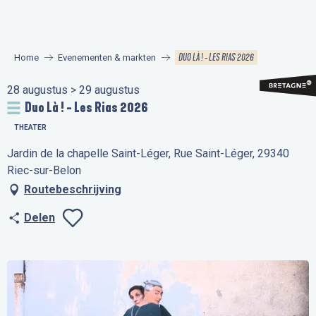
Aller
au
contenu
DUO LÀ ! - LES RIAS 2026
Home
Evenementen & markten
principal
28 augustus > 29 augustus
Duo Là ! - Les Rias 2026
THEATER
Jardin de la chapelle Saint-Léger, Rue Saint-Léger, 29340
Riec-sur-Belon
Routebeschrijving
Delen
Ajouter aux favo