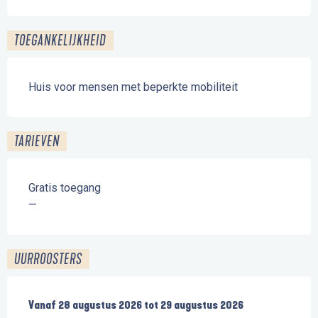
TOEGANKELIJKHEID
Huis voor mensen met beperkte mobiliteit
TARIEVEN
Gratis toegang
—
UURROOSTERS
Vanaf
Vanaf
28 augustus 2026
28 augustus 2026
tot
tot
29 augustus 2026
29 augustus 2026