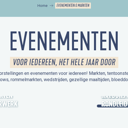
EVENEMENTEN & MARKTEN
Home
EVENEMENTEN
VOOR IEDEREEN, HET HELE JAAR DOOR
orstellingen en evenementen voor iedereen! Markten, tentoonstelli
hows, rommelmarkten, wedstrijden, gezellige maaltijden, bloeddo
UITSTAPJE
KTEN
OPEN MO
NATUUR /
RWERK
RONDLEID