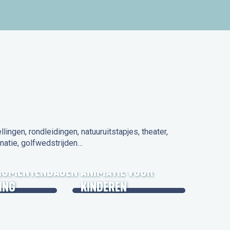
ngen, rondleidingen, natuuruitstapjes, theater,
natie, golfwedstrijden…
 IN DE
NUMENTENDAGEN
ANIMATIE VOOR
ING
KINDEREN