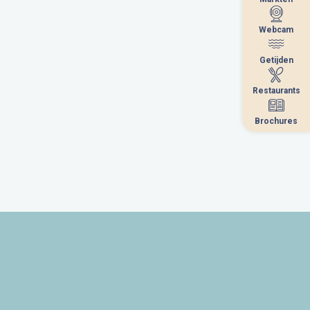
Webcam
Webcam
Getijden
Getijden
Restaurants
Restaurants
Brochures
Brochures