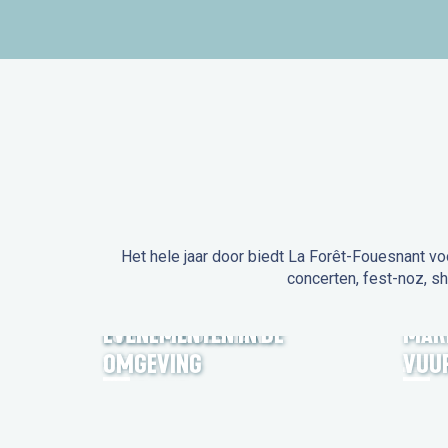
Het hele jaar door biedt La Forêt-Fouesnant vo
concerten, fest-noz, s
EVENEMENTEN IN LA
FORÊT-FOUESNANT
EVENEMENTEN IN DE
MAR
OMGEVING
VUU
FEST NOZ